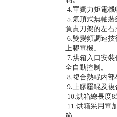
4.單獨力矩電
5.氣頂式無軸
負責刀架的左右
6.雙變頻調速
上膠電機。
7.烘箱入口安
全自動控制。
8.複合熱輥内
9.上膠壓輥及
10.烘箱總長
11.烘箱采用
節。