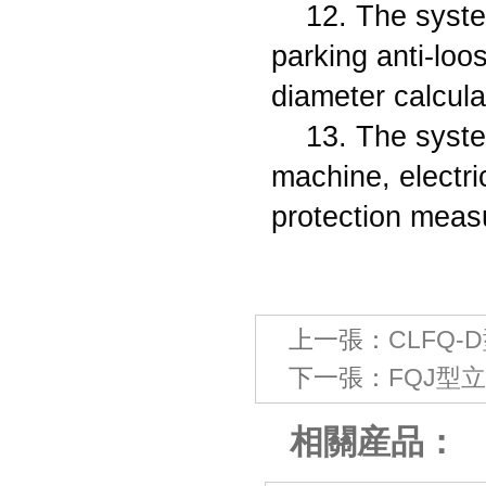
12. The syste
parking anti-loo
diameter calcula
13. The syste
machine, electri
protection meas
上一張：
CLFQ
下一張：
FQJ型
相關産品：