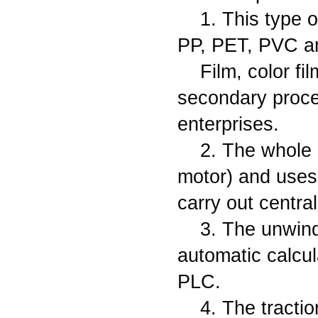
1. This type o
PP, PET, PVC and
Film, color fi
secondary proce
enterprises.
2. The whole 
motor) and uses
carry out centra
3. The unwind
automatic calcula
PLC.
4. The tractio