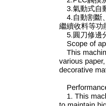
3.氣動式
4.自動割
繼續收料等功
5.圓刀修邊
Scope of ap
This machine
various paper,
decorative mat
Performance
1. This mac
to maintain hi