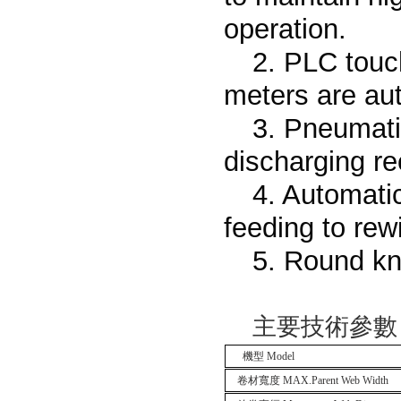
operation.
2. PLC touc
meters are aut
3. Pneumati
discharging re
4. Automatic
feeding to rew
5. Round kn
主要技術參數 : Ma
機型
Model
卷材寬度
MAX.Parent Web Width